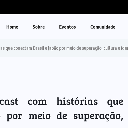
Home
Sobre
Eventos
Comunidade
as que conectam Brasil e Japão por meio de superação, cultura e id
ast com histórias que
o por meio de superação,