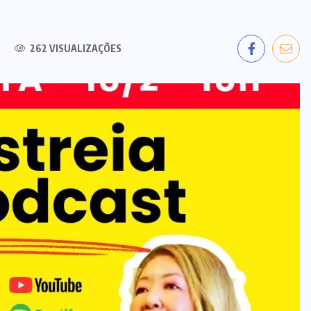
EVENTOS
262 VISUALIZAÇÕES
Pavilhão Japonês realiza
Hachimitsu Matsuri 2026,
festival dedicado às abelhas
28/04/2026