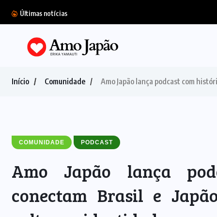
Últimas notícias
Newsletter Amo Japão – 04/03
Início
Comunidade
Amo Japão lança podcast com históri
COMUNIDADE
PODCAST
Amo Japão lança podc
conectam Brasil e Japã