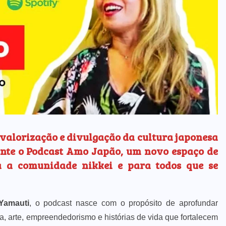
valorização e divulgação da cultura japonesa
mente o Podcast Amo Japão, um novo espaço de
a a comunidade nikkei e para todos que se
Yamauti
, o podcast nasce com o propósito de aprofundar
ra, arte, empreendedorismo e histórias de vida que fortalecem