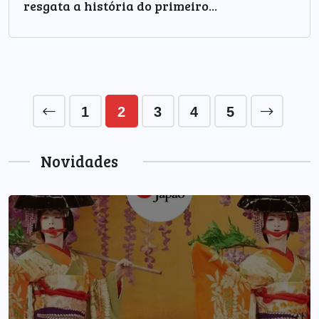
resgata a história do primeiro...
1
2
3
4
5
Novidades