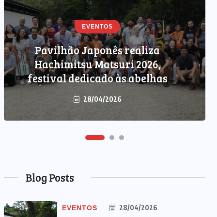
EVENTOS
Pavilhão Japonês realiza
EVENTOS
PODCAST
Hachimitsu Matsuri 2026,
Newsletter Amo Japão – 04/03
festival dedicado às abelhas
28/04/2026
04/03/2026
Blog Posts
28/04/2026
EVENTOS