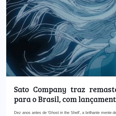
PODCAST
Amizade, arte e propósito: Isa
Toyota e Takeshi Nishimura
falam sobre inovação e
3
tradição na cultura japonesa
26/02/2026
Sato Company traz remast
para o Brasil, com lançament
Dez anos antes de ‘Ghost in the Shell’, a brilhante mente 