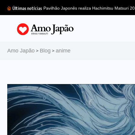
Últimas notícias
Amo Japão
Blog
anime
>
>