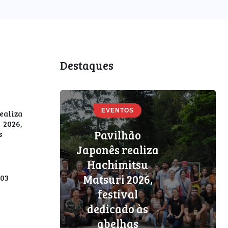
Destaques
EVENTOS
aliza
2026,
Pavilhão
s
Japonês realiza
EVENTOS
Hachimitsu
Matsuri 2026,
/03
PODCAST
festival
Newsletter Amo
dedicado às
Japão – 04/03
abelhas