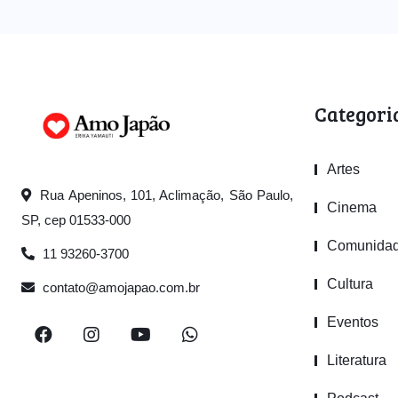
Categori
COMUNIDADE
Artes
EVENTOS
Rua Apeninos, 101, Aclimação, São Paulo,
Cinema
SP, cep 01533-000
57º Imin no
Comunida
11 93260-3700
Furusato
Meguri leva
Cultura
contato@amojapao.com.br
comunidade
Eventos
nikkei ao Norte
do Paraná em
Literatura
março