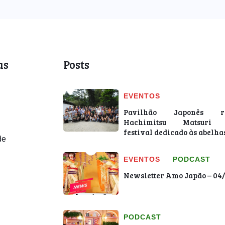
COMUNIDADE
as
Posts
PODCAST
EVENTOS
Amo Japão
Pavilhão Japonês re
lança podcast
Hachimitsu Matsuri 
com histórias
festival dedicado às abelha
de
que conectam
Brasil e Japão
EVENTOS
PODCAST
por meio de
Newsletter Amo Japão – 04
superação,
cultura e
identidade
PODCAST