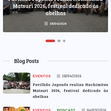
EVENTOS
PODCAST
Matsuri 2026, festival dedicado às
Newsletter Amo Japão – 04/03
abelhas
28/04/2026
04/03/2026
Blog Posts
28/04/2026
EVENTOS
Pavilhão Japonês realiza Hachimitsu
Matsuri 2026, festival dedicado às
abelhas
04/03/2026
EVENTOS
PODCAST