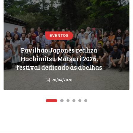
EVENTOS
Pavilhão Japonês realiza
EVENTOS
PODCAST
Hachimitsu Matsuri 2026,
Newsletter Amo Japão – 04/03
festival dedicado às abelhas
28/04/2026
04/03/2026