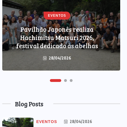
EVENTOS
Pavilhão Japonês realiza
EVENTOS
PODCAST
Hachimitsu Matsuri 2026,
Newsletter Amo Japão – 04/03
festival dedicado às abelhas
28/04/2026
04/03/2026
Blog Posts
28/04/2026
EVENTOS