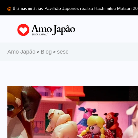
Últimas notícias
Pavilhão Japonês realiza Hachimitsu Matsuri 202
Amo Japão
Blog
sesc
>
>