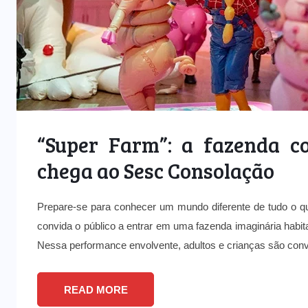
PODCAST
Amizade, arte e propósito: Isa
Toyota e Takeshi Nishimura
falam sobre inovação e
3
tradição na cultura japonesa
“Super Farm”: a fazenda co
26/02/2026
chega ao Sesc Consolação
Prepare-se para conhecer um mundo diferente de tudo o qu
convida o público a entrar em uma fazenda imaginária habita
Nessa performance envolvente, adultos e crianças são conv
READ MORE